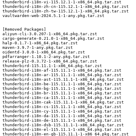
thunderbird-i18n-vi-115.12.1-1-x86_64.pkg.tar.zst

thunderbird-i18n-zh-cn-115.12.1-1-x86_64.pkg.tar.zst

thunderbird-i18n-zh-tw-115.12.1-1-x86_64.pkg.tar.zst

vaultwarden-web-2024.5.1-1-any.pkg.tar.zst

[Removed Packages]

aliyun-cli-3.0.207-1-x86_64.pkg.tar.zst

cargo-generate-0.21.0-1-x86_64.pkg.tar.zst

halp-0.1.7-1-x86_64.pkg.tar.zst

maven-3.9.7-1-any.pkg.tar.zst

oidentd-3.0.0-1-x86_64.pkg.tar.zst

pdfarranger-1.10.1-2-any.pkg.tar.zst

release-plz-0.3.72-1-x86_64.pkg.tar.zst

thunderbird-115.11.1-1-x86_64.pkg.tar.zst

thunderbird-i18n-af-115.11.1-1-x86_64.pkg.tar.zst

thunderbird-i18n-ar-115.11.1-1-x86_64.pkg.tar.zst

thunderbird-i18n-ast-115.11.1-1-x86_64.pkg.tar.zst

thunderbird-i18n-be-115.11.1-1-x86_64.pkg.tar.zst

thunderbird-i18n-bg-115.11.1-1-x86_64.pkg.tar.zst

thunderbird-i18n-br-115.11.1-1-x86_64.pkg.tar.zst

thunderbird-i18n-ca-115.11.1-1-x86_64.pkg.tar.zst

thunderbird-i18n-cak-115.11.1-1-x86_64.pkg.tar.zst

thunderbird-i18n-cs-115.11.1-1-x86_64.pkg.tar.zst

thunderbird-i18n-cy-115.11.1-1-x86_64.pkg.tar.zst

thunderbird-i18n-da-115.11.1-1-x86_64.pkg.tar.zst

thunderbird-i18n-de-115.11.1-1-x86_64.pkg.tar.zst

thunderbird-i18n-dsb-115.11.1-1-x86_64.pkg.tar.zst

thunderbird-i18n-el-115.11.1-1-x86_64.pkg.tar.zst

thunderbird-i18n-en-gb-115.11.1-1-x86_64.pkg.tar.zst
