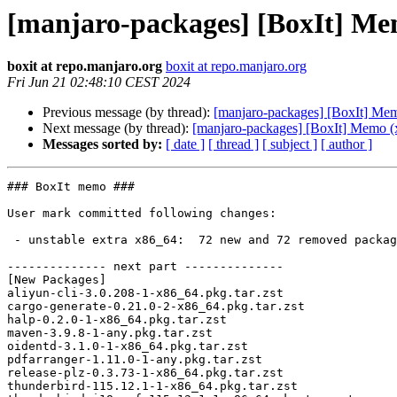
[manjaro-packages] [BoxIt] Me
boxit at repo.manjaro.org
boxit at repo.manjaro.org
Fri Jun 21 02:48:10 CEST 2024
Previous message (by thread):
[manjaro-packages] [BoxIt] Me
Next message (by thread):
[manjaro-packages] [BoxIt] Memo (
Messages sorted by:
[ date ]
[ thread ]
[ subject ]
[ author ]
### BoxIt memo ###

User mark committed following changes:

 - unstable extra x86_64:  72 new and 72 removed package(s)

-------------- next part --------------

[New Packages]

aliyun-cli-3.0.208-1-x86_64.pkg.tar.zst

cargo-generate-0.21.0-2-x86_64.pkg.tar.zst

halp-0.2.0-1-x86_64.pkg.tar.zst

maven-3.9.8-1-any.pkg.tar.zst

oidentd-3.1.0-1-x86_64.pkg.tar.zst

pdfarranger-1.11.0-1-any.pkg.tar.zst

release-plz-0.3.73-1-x86_64.pkg.tar.zst

thunderbird-115.12.1-1-x86_64.pkg.tar.zst
