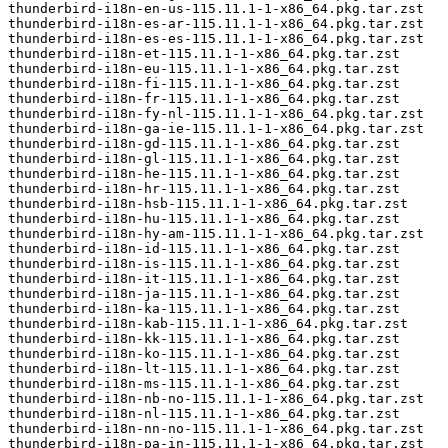
thunderbird-i18n-en-us-115.11.1-1-x86_64.pkg.tar.zst

thunderbird-i18n-es-ar-115.11.1-1-x86_64.pkg.tar.zst

thunderbird-i18n-es-es-115.11.1-1-x86_64.pkg.tar.zst

thunderbird-i18n-et-115.11.1-1-x86_64.pkg.tar.zst

thunderbird-i18n-eu-115.11.1-1-x86_64.pkg.tar.zst

thunderbird-i18n-fi-115.11.1-1-x86_64.pkg.tar.zst

thunderbird-i18n-fr-115.11.1-1-x86_64.pkg.tar.zst

thunderbird-i18n-fy-nl-115.11.1-1-x86_64.pkg.tar.zst

thunderbird-i18n-ga-ie-115.11.1-1-x86_64.pkg.tar.zst

thunderbird-i18n-gd-115.11.1-1-x86_64.pkg.tar.zst

thunderbird-i18n-gl-115.11.1-1-x86_64.pkg.tar.zst

thunderbird-i18n-he-115.11.1-1-x86_64.pkg.tar.zst

thunderbird-i18n-hr-115.11.1-1-x86_64.pkg.tar.zst

thunderbird-i18n-hsb-115.11.1-1-x86_64.pkg.tar.zst

thunderbird-i18n-hu-115.11.1-1-x86_64.pkg.tar.zst

thunderbird-i18n-hy-am-115.11.1-1-x86_64.pkg.tar.zst

thunderbird-i18n-id-115.11.1-1-x86_64.pkg.tar.zst

thunderbird-i18n-is-115.11.1-1-x86_64.pkg.tar.zst

thunderbird-i18n-it-115.11.1-1-x86_64.pkg.tar.zst

thunderbird-i18n-ja-115.11.1-1-x86_64.pkg.tar.zst

thunderbird-i18n-ka-115.11.1-1-x86_64.pkg.tar.zst

thunderbird-i18n-kab-115.11.1-1-x86_64.pkg.tar.zst

thunderbird-i18n-kk-115.11.1-1-x86_64.pkg.tar.zst

thunderbird-i18n-ko-115.11.1-1-x86_64.pkg.tar.zst

thunderbird-i18n-lt-115.11.1-1-x86_64.pkg.tar.zst

thunderbird-i18n-ms-115.11.1-1-x86_64.pkg.tar.zst

thunderbird-i18n-nb-no-115.11.1-1-x86_64.pkg.tar.zst

thunderbird-i18n-nl-115.11.1-1-x86_64.pkg.tar.zst

thunderbird-i18n-nn-no-115.11.1-1-x86_64.pkg.tar.zst

thunderbird-i18n-pa-in-115.11.1-1-x86_64.pkg.tar.zst
