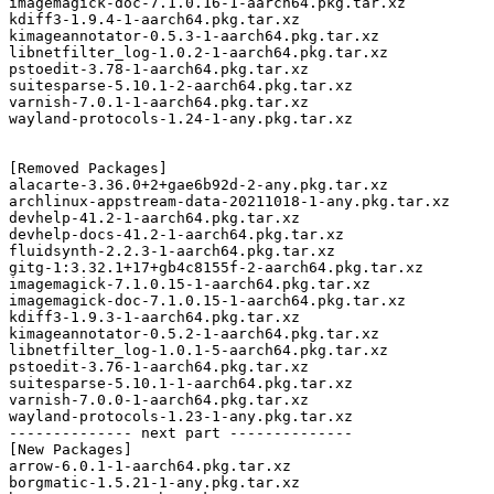
imagemagick-doc-7.1.0.16-1-aarch64.pkg.tar.xz

kdiff3-1.9.4-1-aarch64.pkg.tar.xz

kimageannotator-0.5.3-1-aarch64.pkg.tar.xz

libnetfilter_log-1.0.2-1-aarch64.pkg.tar.xz

pstoedit-3.78-1-aarch64.pkg.tar.xz

suitesparse-5.10.1-2-aarch64.pkg.tar.xz

varnish-7.0.1-1-aarch64.pkg.tar.xz

wayland-protocols-1.24-1-any.pkg.tar.xz

[Removed Packages]

alacarte-3.36.0+2+gae6b92d-2-any.pkg.tar.xz

archlinux-appstream-data-20211018-1-any.pkg.tar.xz

devhelp-41.2-1-aarch64.pkg.tar.xz

devhelp-docs-41.2-1-aarch64.pkg.tar.xz

fluidsynth-2.2.3-1-aarch64.pkg.tar.xz

gitg-1:3.32.1+17+gb4c8155f-2-aarch64.pkg.tar.xz

imagemagick-7.1.0.15-1-aarch64.pkg.tar.xz

imagemagick-doc-7.1.0.15-1-aarch64.pkg.tar.xz

kdiff3-1.9.3-1-aarch64.pkg.tar.xz

kimageannotator-0.5.2-1-aarch64.pkg.tar.xz

libnetfilter_log-1.0.1-5-aarch64.pkg.tar.xz

pstoedit-3.76-1-aarch64.pkg.tar.xz

suitesparse-5.10.1-1-aarch64.pkg.tar.xz

varnish-7.0.0-1-aarch64.pkg.tar.xz

wayland-protocols-1.23-1-any.pkg.tar.xz

-------------- next part --------------

[New Packages]

arrow-6.0.1-1-aarch64.pkg.tar.xz

borgmatic-1.5.21-1-any.pkg.tar.xz
