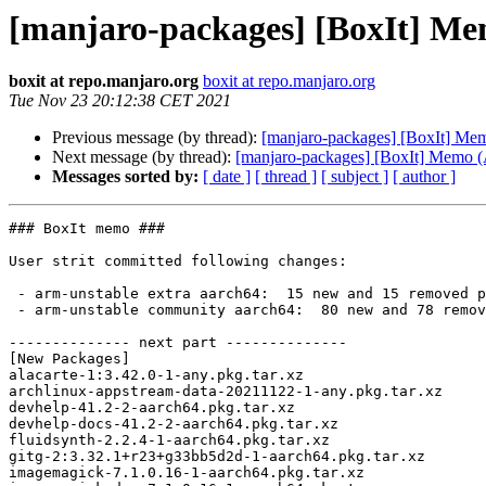
[manjaro-packages] [BoxIt] M
boxit at repo.manjaro.org
boxit at repo.manjaro.org
Tue Nov 23 20:12:38 CET 2021
Previous message (by thread):
[manjaro-packages] [BoxIt] M
Next message (by thread):
[manjaro-packages] [BoxIt] Memo
Messages sorted by:
[ date ]
[ thread ]
[ subject ]
[ author ]
### BoxIt memo ###

User strit committed following changes:

 - arm-unstable extra aarch64:  15 new and 15 removed package(s)

 - arm-unstable community aarch64:  80 new and 78 removed package(s)

-------------- next part --------------

[New Packages]

alacarte-1:3.42.0-1-any.pkg.tar.xz

archlinux-appstream-data-20211122-1-any.pkg.tar.xz

devhelp-41.2-2-aarch64.pkg.tar.xz

devhelp-docs-41.2-2-aarch64.pkg.tar.xz

fluidsynth-2.2.4-1-aarch64.pkg.tar.xz

gitg-2:3.32.1+r23+g33bb5d2d-1-aarch64.pkg.tar.xz

imagemagick-7.1.0.16-1-aarch64.pkg.tar.xz
