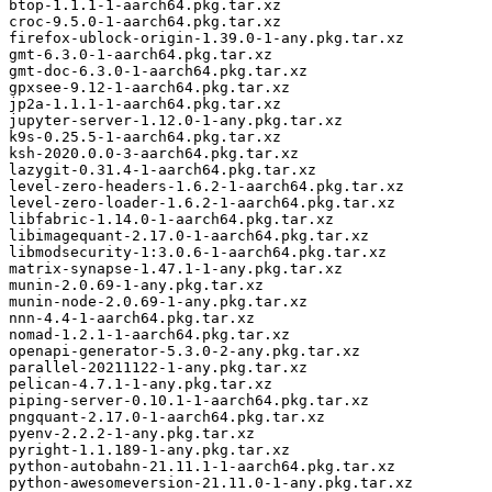
btop-1.1.1-1-aarch64.pkg.tar.xz

croc-9.5.0-1-aarch64.pkg.tar.xz

firefox-ublock-origin-1.39.0-1-any.pkg.tar.xz

gmt-6.3.0-1-aarch64.pkg.tar.xz

gmt-doc-6.3.0-1-aarch64.pkg.tar.xz

gpxsee-9.12-1-aarch64.pkg.tar.xz

jp2a-1.1.1-1-aarch64.pkg.tar.xz

jupyter-server-1.12.0-1-any.pkg.tar.xz

k9s-0.25.5-1-aarch64.pkg.tar.xz

ksh-2020.0.0-3-aarch64.pkg.tar.xz

lazygit-0.31.4-1-aarch64.pkg.tar.xz

level-zero-headers-1.6.2-1-aarch64.pkg.tar.xz

level-zero-loader-1.6.2-1-aarch64.pkg.tar.xz

libfabric-1.14.0-1-aarch64.pkg.tar.xz

libimagequant-2.17.0-1-aarch64.pkg.tar.xz

libmodsecurity-1:3.0.6-1-aarch64.pkg.tar.xz

matrix-synapse-1.47.1-1-any.pkg.tar.xz

munin-2.0.69-1-any.pkg.tar.xz

munin-node-2.0.69-1-any.pkg.tar.xz

nnn-4.4-1-aarch64.pkg.tar.xz

nomad-1.2.1-1-aarch64.pkg.tar.xz

openapi-generator-5.3.0-2-any.pkg.tar.xz

parallel-20211122-1-any.pkg.tar.xz

pelican-4.7.1-1-any.pkg.tar.xz

piping-server-0.10.1-1-aarch64.pkg.tar.xz

pngquant-2.17.0-1-aarch64.pkg.tar.xz

pyenv-2.2.2-1-any.pkg.tar.xz

pyright-1.1.189-1-any.pkg.tar.xz

python-autobahn-21.11.1-1-aarch64.pkg.tar.xz

python-awesomeversion-21.11.0-1-any.pkg.tar.xz
