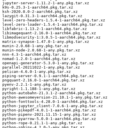
jupyter-server-1.11.2-1-any.pkg.tar.xz

k9s-0.25.3-1-aarch64.pkg.tar.xz

ksh-2020.0.0-2-aarch64.pkg.tar.xz

lazygit-0.31.3-1-aarch64.pkg.tar.xz

level-zero-headers-1.5.4-1-aarch64.pkg.tar.xz

level-zero-loader-1.5.4-1-aarch64.pkg.tar.xz

libfabric-1.13.2-1-aarch64.pkg.tar.xz

libimagequant-2.16.0-1-aarch64.pkg.tar.xz

libmodsecurity-1:3.0.5-1-aarch64.pkg.tar.xz

matrix-synapse-1.47.0-1-any.pkg.tar.xz

munin-2.0.68-1-any.pkg.tar.xz

munin-node-2.0.68-1-any.pkg.tar.xz

nnn-4.3-1-aarch64.pkg.tar.xz

nomad-1.2.0-1-aarch64.pkg.tar.xz

openapi-generator-5.3.0-1-any.pkg.tar.xz

parallel-20211022-1-any.pkg.tar.xz

pelican-4.6.0-1-any.pkg.tar.xz

piping-server-0.9.1-1-aarch64.pkg.tar.xz

pngquant-2.16.0-1-aarch64.pkg.tar.xz

pyenv-2.2.1-1-any.pkg.tar.xz

pyright-1.1.188-1-any.pkg.tar.xz

python-autobahn-21.3.1-2-aarch64.pkg.tar.xz

python-awesomeversion-21.10.1-1-any.pkg.tar.xz

python-fonttools-4.28.0-1-aarch64.pkg.tar.xz

python-jupyter_client-7.0.6-1-any.pkg.tar.xz

python-pikepdf-4.0.1-1-aarch64.pkg.tar.xz

python-pipenv-2021.11.15-1-any.pkg.tar.xz

python-pyarrow-5.0.0-1-aarch64.pkg.tar.xz

python-rope-0.21.1-1-any.pkg.tar.xz

python-sphinx-4.2.0-1-any.pkg.tar.xz
