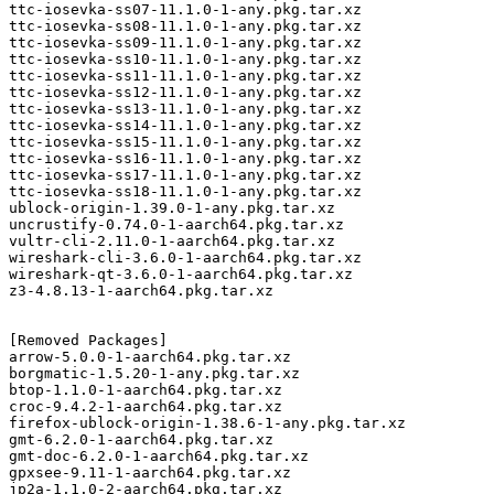
ttc-iosevka-ss07-11.1.0-1-any.pkg.tar.xz

ttc-iosevka-ss08-11.1.0-1-any.pkg.tar.xz

ttc-iosevka-ss09-11.1.0-1-any.pkg.tar.xz

ttc-iosevka-ss10-11.1.0-1-any.pkg.tar.xz

ttc-iosevka-ss11-11.1.0-1-any.pkg.tar.xz

ttc-iosevka-ss12-11.1.0-1-any.pkg.tar.xz

ttc-iosevka-ss13-11.1.0-1-any.pkg.tar.xz

ttc-iosevka-ss14-11.1.0-1-any.pkg.tar.xz

ttc-iosevka-ss15-11.1.0-1-any.pkg.tar.xz

ttc-iosevka-ss16-11.1.0-1-any.pkg.tar.xz

ttc-iosevka-ss17-11.1.0-1-any.pkg.tar.xz

ttc-iosevka-ss18-11.1.0-1-any.pkg.tar.xz

ublock-origin-1.39.0-1-any.pkg.tar.xz

uncrustify-0.74.0-1-aarch64.pkg.tar.xz

vultr-cli-2.11.0-1-aarch64.pkg.tar.xz

wireshark-cli-3.6.0-1-aarch64.pkg.tar.xz

wireshark-qt-3.6.0-1-aarch64.pkg.tar.xz

z3-4.8.13-1-aarch64.pkg.tar.xz

[Removed Packages]

arrow-5.0.0-1-aarch64.pkg.tar.xz

borgmatic-1.5.20-1-any.pkg.tar.xz

btop-1.1.0-1-aarch64.pkg.tar.xz

croc-9.4.2-1-aarch64.pkg.tar.xz

firefox-ublock-origin-1.38.6-1-any.pkg.tar.xz

gmt-6.2.0-1-aarch64.pkg.tar.xz

gmt-doc-6.2.0-1-aarch64.pkg.tar.xz

gpxsee-9.11-1-aarch64.pkg.tar.xz

jp2a-1.1.0-2-aarch64.pkg.tar.xz
