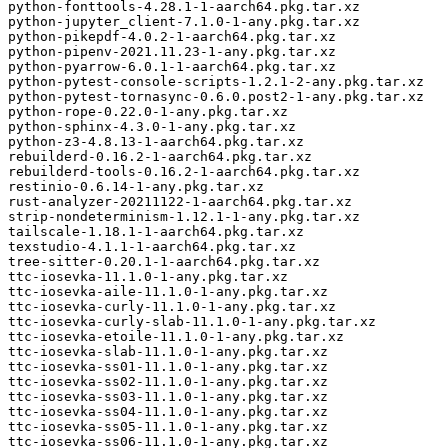
python-fonttools-4.28.1-1-aarch64.pkg.tar.xz

python-jupyter_client-7.1.0-1-any.pkg.tar.xz

python-pikepdf-4.0.2-1-aarch64.pkg.tar.xz

python-pipenv-2021.11.23-1-any.pkg.tar.xz

python-pyarrow-6.0.1-1-aarch64.pkg.tar.xz

python-pytest-console-scripts-1.2.1-2-any.pkg.tar.xz

python-pytest-tornasync-0.6.0.post2-1-any.pkg.tar.xz

python-rope-0.22.0-1-any.pkg.tar.xz

python-sphinx-4.3.0-1-any.pkg.tar.xz

python-z3-4.8.13-1-aarch64.pkg.tar.xz

rebuilderd-0.16.2-1-aarch64.pkg.tar.xz

rebuilderd-tools-0.16.2-1-aarch64.pkg.tar.xz

restinio-0.6.14-1-any.pkg.tar.xz

rust-analyzer-20211122-1-aarch64.pkg.tar.xz

strip-nondeterminism-1.12.1-1-any.pkg.tar.xz

tailscale-1.18.1-1-aarch64.pkg.tar.xz

texstudio-4.1.1-1-aarch64.pkg.tar.xz

tree-sitter-0.20.1-1-aarch64.pkg.tar.xz

ttc-iosevka-11.1.0-1-any.pkg.tar.xz

ttc-iosevka-aile-11.1.0-1-any.pkg.tar.xz

ttc-iosevka-curly-11.1.0-1-any.pkg.tar.xz

ttc-iosevka-curly-slab-11.1.0-1-any.pkg.tar.xz

ttc-iosevka-etoile-11.1.0-1-any.pkg.tar.xz

ttc-iosevka-slab-11.1.0-1-any.pkg.tar.xz

ttc-iosevka-ss01-11.1.0-1-any.pkg.tar.xz

ttc-iosevka-ss02-11.1.0-1-any.pkg.tar.xz

ttc-iosevka-ss03-11.1.0-1-any.pkg.tar.xz

ttc-iosevka-ss04-11.1.0-1-any.pkg.tar.xz

ttc-iosevka-ss05-11.1.0-1-any.pkg.tar.xz

ttc-iosevka-ss06-11.1.0-1-any.pkg.tar.xz
