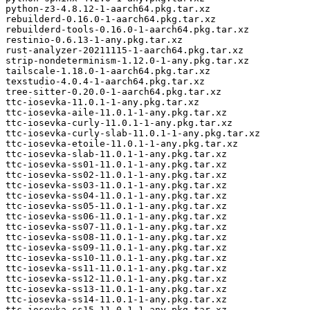
python-z3-4.8.12-1-aarch64.pkg.tar.xz

rebuilderd-0.16.0-1-aarch64.pkg.tar.xz

rebuilderd-tools-0.16.0-1-aarch64.pkg.tar.xz

restinio-0.6.13-1-any.pkg.tar.xz

rust-analyzer-20211115-1-aarch64.pkg.tar.xz

strip-nondeterminism-1.12.0-1-any.pkg.tar.xz

tailscale-1.18.0-1-aarch64.pkg.tar.xz

texstudio-4.0.4-1-aarch64.pkg.tar.xz

tree-sitter-0.20.0-1-aarch64.pkg.tar.xz

ttc-iosevka-11.0.1-1-any.pkg.tar.xz

ttc-iosevka-aile-11.0.1-1-any.pkg.tar.xz

ttc-iosevka-curly-11.0.1-1-any.pkg.tar.xz

ttc-iosevka-curly-slab-11.0.1-1-any.pkg.tar.xz

ttc-iosevka-etoile-11.0.1-1-any.pkg.tar.xz

ttc-iosevka-slab-11.0.1-1-any.pkg.tar.xz

ttc-iosevka-ss01-11.0.1-1-any.pkg.tar.xz

ttc-iosevka-ss02-11.0.1-1-any.pkg.tar.xz

ttc-iosevka-ss03-11.0.1-1-any.pkg.tar.xz

ttc-iosevka-ss04-11.0.1-1-any.pkg.tar.xz

ttc-iosevka-ss05-11.0.1-1-any.pkg.tar.xz

ttc-iosevka-ss06-11.0.1-1-any.pkg.tar.xz

ttc-iosevka-ss07-11.0.1-1-any.pkg.tar.xz

ttc-iosevka-ss08-11.0.1-1-any.pkg.tar.xz

ttc-iosevka-ss09-11.0.1-1-any.pkg.tar.xz

ttc-iosevka-ss10-11.0.1-1-any.pkg.tar.xz

ttc-iosevka-ss11-11.0.1-1-any.pkg.tar.xz

ttc-iosevka-ss12-11.0.1-1-any.pkg.tar.xz

ttc-iosevka-ss13-11.0.1-1-any.pkg.tar.xz

ttc-iosevka-ss14-11.0.1-1-any.pkg.tar.xz

ttc-iosevka-ss15-11.0.1-1-any.pkg.tar.xz
