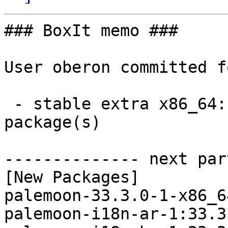
### BoxIt memo ###

User oberon committed f
 - stable extra x86_64:  38 new and 38 removed 
package(s)

-------------- next par
[New Packages]

palemoon-33.3.0-1-x86_6
palemoon-i18n-ar-1:33.3