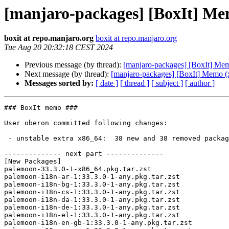
[manjaro-packages] [BoxIt] Me
boxit at repo.manjaro.org
boxit at repo.manjaro.org
Tue Aug 20 20:32:18 CEST 2024
Previous message (by thread):
[manjaro-packages] [BoxIt] Me
Next message (by thread):
[manjaro-packages] [BoxIt] Memo (
Messages sorted by:
[ date ]
[ thread ]
[ subject ]
[ author ]
### BoxIt memo ###

User oberon committed following changes:

 - unstable extra x86_64:  38 new and 38 removed package(s)

-------------- next part --------------

[New Packages]

palemoon-33.3.0-1-x86_64.pkg.tar.zst

palemoon-i18n-ar-1:33.3.0-1-any.pkg.tar.zst

palemoon-i18n-bg-1:33.3.0-1-any.pkg.tar.zst

palemoon-i18n-cs-1:33.3.0-1-any.pkg.tar.zst

palemoon-i18n-da-1:33.3.0-1-any.pkg.tar.zst

palemoon-i18n-de-1:33.3.0-1-any.pkg.tar.zst

palemoon-i18n-el-1:33.3.0-1-any.pkg.tar.zst

palemoon-i18n-en-gb-1:33.3.0-1-any.pkg.tar.zst
