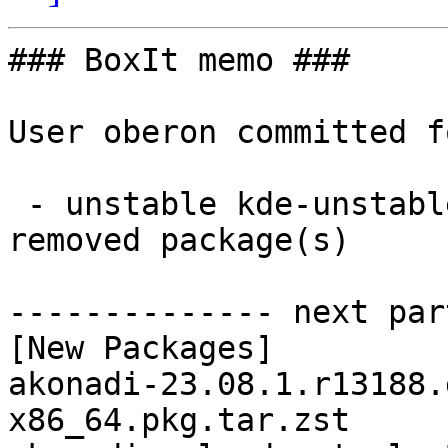
### BoxIt memo ###

User oberon committed f
 - unstable kde-unstable x86_64:  73 new and 73 
removed package(s)

-------------- next par
[New Packages]

akonadi-23.08.1.r13188.
x86_64.pkg.tar.zst
