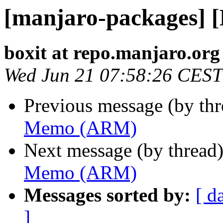
[manjaro-packages]
boxit at repo.manjaro.org
Wed Jun 21 07:58:26 CEST
Previous message (by th
Memo (ARM)
Next message (by thread
Memo (ARM)
Messages sorted by:
[ d
]