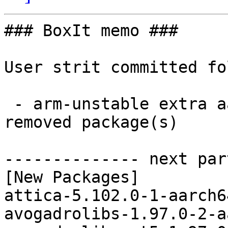
### BoxIt memo ###

User strit committed fo
 - arm-unstable extra aarch64:  106 new and 105 
removed package(s)

-------------- next par
[New Packages]

attica-5.102.0-1-aarch6
avogadrolibs-1.97.0-2-a