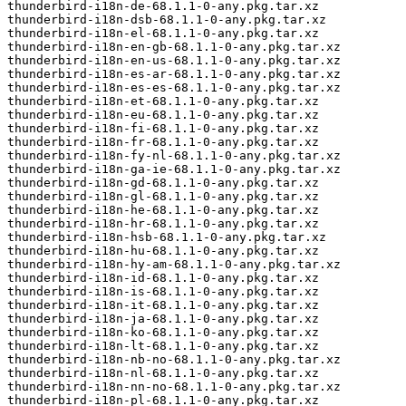
thunderbird-i18n-de-68.1.1-0-any.pkg.tar.xz

thunderbird-i18n-dsb-68.1.1-0-any.pkg.tar.xz

thunderbird-i18n-el-68.1.1-0-any.pkg.tar.xz

thunderbird-i18n-en-gb-68.1.1-0-any.pkg.tar.xz

thunderbird-i18n-en-us-68.1.1-0-any.pkg.tar.xz

thunderbird-i18n-es-ar-68.1.1-0-any.pkg.tar.xz

thunderbird-i18n-es-es-68.1.1-0-any.pkg.tar.xz

thunderbird-i18n-et-68.1.1-0-any.pkg.tar.xz

thunderbird-i18n-eu-68.1.1-0-any.pkg.tar.xz

thunderbird-i18n-fi-68.1.1-0-any.pkg.tar.xz

thunderbird-i18n-fr-68.1.1-0-any.pkg.tar.xz

thunderbird-i18n-fy-nl-68.1.1-0-any.pkg.tar.xz

thunderbird-i18n-ga-ie-68.1.1-0-any.pkg.tar.xz

thunderbird-i18n-gd-68.1.1-0-any.pkg.tar.xz

thunderbird-i18n-gl-68.1.1-0-any.pkg.tar.xz

thunderbird-i18n-he-68.1.1-0-any.pkg.tar.xz

thunderbird-i18n-hr-68.1.1-0-any.pkg.tar.xz

thunderbird-i18n-hsb-68.1.1-0-any.pkg.tar.xz

thunderbird-i18n-hu-68.1.1-0-any.pkg.tar.xz

thunderbird-i18n-hy-am-68.1.1-0-any.pkg.tar.xz

thunderbird-i18n-id-68.1.1-0-any.pkg.tar.xz

thunderbird-i18n-is-68.1.1-0-any.pkg.tar.xz

thunderbird-i18n-it-68.1.1-0-any.pkg.tar.xz

thunderbird-i18n-ja-68.1.1-0-any.pkg.tar.xz

thunderbird-i18n-ko-68.1.1-0-any.pkg.tar.xz

thunderbird-i18n-lt-68.1.1-0-any.pkg.tar.xz

thunderbird-i18n-nb-no-68.1.1-0-any.pkg.tar.xz

thunderbird-i18n-nl-68.1.1-0-any.pkg.tar.xz

thunderbird-i18n-nn-no-68.1.1-0-any.pkg.tar.xz

thunderbird-i18n-pl-68.1.1-0-any.pkg.tar.xz
