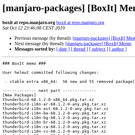
[manjaro-packages] [BoxIt] M
boxit at repo.manjaro.org
boxit at repo.manjaro.org
Sat Oct 12 23:46:08 CEST 2019
Previous message (by thread):
[manjaro-packages] [BoxIt] Me
Next message (by thread):
[manjaro-packages] [BoxIt] Memo
Messages sorted by:
[ date ]
[ thread ]
[ subject ]
[ author ]
### BoxIt memo ###

User helmut committed following changes:

 - stable extra x86_64:  56 new and 55 removed package(s)

-------------- next part --------------

[New Packages]

thunderbird-68.1.2-0-x86_64.pkg.tar.xz

thunderbird-i18n-ar-68.1.2-0-any.pkg.tar.xz

thunderbird-i18n-ast-68.1.2-0-any.pkg.tar.xz

thunderbird-i18n-be-68.1.2-0-any.pkg.tar.xz

thunderbird-i18n-bg-68.1.2-0-any.pkg.tar.xz

thunderbird-i18n-br-68.1.2-0-any.pkg.tar.xz

thunderbird-i18n-ca-68.1.2-0-any.pkg.tar.xz

thunderbird-i18n-cs-68.1.2-0-any.pkg.tar.xz
