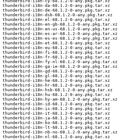
thunderbird-i18n-cy-68.1.2-0-any.pkg.tar.xz

thunderbird-i18n-da-68.1.2-0-any.pkg.tar.xz

thunderbird-i18n-de-68.1.2-0-any.pkg.tar.xz

thunderbird-i18n-dsb-68.1.2-0-any.pkg.tar.xz

thunderbird-i18n-el-68.1.2-0-any.pkg.tar.xz

thunderbird-i18n-en-gb-68.1.2-0-any.pkg.tar.xz

thunderbird-i18n-en-us-68.1.2-0-any.pkg.tar.xz

thunderbird-i18n-es-ar-68.1.2-0-any.pkg.tar.xz

thunderbird-i18n-es-es-68.1.2-0-any.pkg.tar.xz

thunderbird-i18n-et-68.1.2-0-any.pkg.tar.xz

thunderbird-i18n-eu-68.1.2-0-any.pkg.tar.xz

thunderbird-i18n-fi-68.1.2-0-any.pkg.tar.xz

thunderbird-i18n-fr-68.1.2-0-any.pkg.tar.xz

thunderbird-i18n-fy-nl-68.1.2-0-any.pkg.tar.xz

thunderbird-i18n-ga-ie-68.1.2-0-any.pkg.tar.xz

thunderbird-i18n-gd-68.1.2-0-any.pkg.tar.xz

thunderbird-i18n-gl-68.1.2-0-any.pkg.tar.xz

thunderbird-i18n-he-68.1.2-0-any.pkg.tar.xz

thunderbird-i18n-hr-68.1.2-0-any.pkg.tar.xz

thunderbird-i18n-hsb-68.1.2-0-any.pkg.tar.xz

thunderbird-i18n-hu-68.1.2-0-any.pkg.tar.xz

thunderbird-i18n-hy-am-68.1.2-0-any.pkg.tar.xz

thunderbird-i18n-id-68.1.2-0-any.pkg.tar.xz

thunderbird-i18n-is-68.1.2-0-any.pkg.tar.xz

thunderbird-i18n-it-68.1.2-0-any.pkg.tar.xz

thunderbird-i18n-ja-68.1.2-0-any.pkg.tar.xz

thunderbird-i18n-ko-68.1.2-0-any.pkg.tar.xz

thunderbird-i18n-lt-68.1.2-0-any.pkg.tar.xz

thunderbird-i18n-nb-no-68.1.2-0-any.pkg.tar.xz

thunderbird-i18n-nl-68.1.2-0-any.pkg.tar.xz
