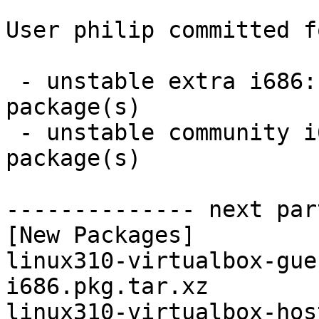
User philip committed f
 - unstable extra i686:  20 new and 20 removed 
package(s)

 - unstable community i686:  3 new and 0 removed 
package(s)

-------------- next par
[New Packages]

linux310-virtualbox-gue
i686.pkg.tar.xz

linux310-virtualbox-hos