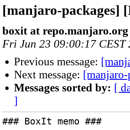
[manjaro-packages] 
boxit at repo.manjaro.org
Fri Jun 23 09:00:17 CEST
Previous message:
[manj
Next message:
[manjaro-
Messages sorted by:
[ d
]
### BoxIt memo ###
